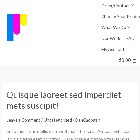
Skip
Order/Contact
to
Choose Your Produ
content
What We Do
Our Work
FAQ
My Account
$
0.00
Quisque laoreet sed imperdiet
Quisque
laoreet
mets suscipit!
sed
imperdiet
Leave a Comment
/
Uncategorized
/
DanCadogan
mets
Suspendisse ac mollis sem, eget molestie ligula. Aliquam vehicula
suscipit!
lacinia magna eget porttitor. Fusce posuere magna vitae ultricies