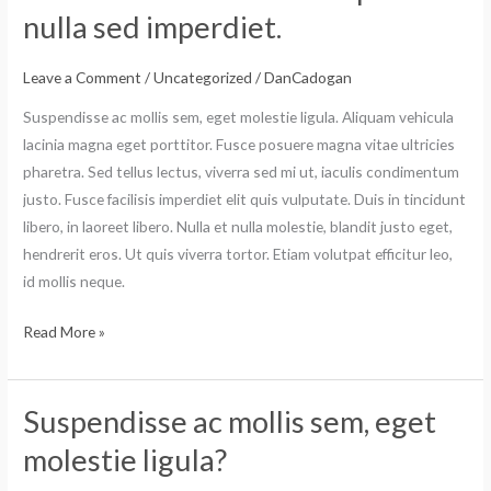
consectetur
nulla sed imperdiet.
quam
nulla
Leave a Comment
/
Uncategorized
/
DanCadogan
sed
Suspendisse ac mollis sem, eget molestie ligula. Aliquam vehicula
imperdiet.
lacinia magna eget porttitor. Fusce posuere magna vitae ultricies
pharetra. Sed tellus lectus, viverra sed mi ut, iaculis condimentum
justo. Fusce facilisis imperdiet elit quis vulputate. Duis in tincidunt
libero, in laoreet libero. Nulla et nulla molestie, blandit justo eget,
hendrerit eros. Ut quis viverra tortor. Etiam volutpat efficitur leo,
id mollis neque.
Read More »
Suspendisse ac mollis sem, eget
Suspendisse
ac
molestie ligula?
mollis