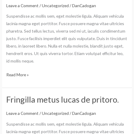
sem,
Leave a Comment
/
Uncategorized
/
DanCadogan
eget
Suspendisse ac mollis sem, eget molestie ligula. Aliquam vehicula
molestie
lacinia magna eget porttitor. Fusce posuere magna vitae ultricies
ligula?
pharetra. Sed tellus lectus, viverra sed mi ut, iaculis condimentum
justo. Fusce facilisis imperdiet elit quis vulputate. Duis in tincidunt
libero, in laoreet libero. Nulla et nulla molestie, blandit justo eget,
hendrerit eros. Ut quis viverra tortor. Etiam volutpat efficitur leo,
id mollis neque.
Read More »
Fringilla metus lucas de pritoro.
Fringilla
metus
lucas
Leave a Comment
/
Uncategorized
/
DanCadogan
de
Suspendisse ac mollis sem, eget molestie ligula. Aliquam vehicula
pritoro.
lacinia magna eget porttitor. Fusce posuere magna vitae ultricies