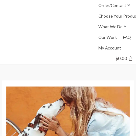
Skip
Order/Contact
to
Choose Your Produ
content
What We Do
Our Work
FAQ
My Account
$
0.00