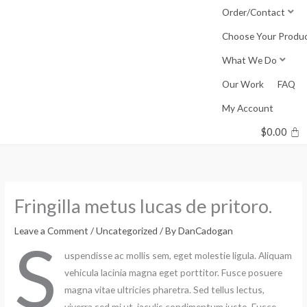
Skip
Order/Contact
to
Choose Your Produ
content
What We Do
Our Work
FAQ
My Account
$
0.00
Fringilla metus lucas de pritoro.
Leave a Comment
/
Uncategorized
/ By
DanCadogan
S
uspendisse ac mollis sem, eget molestie ligula. Aliquam
vehicula lacinia magna eget porttitor. Fusce posuere
magna vitae ultricies pharetra. Sed tellus lectus,
viverra sed mi ut, iaculis condimentum justo. Fusce